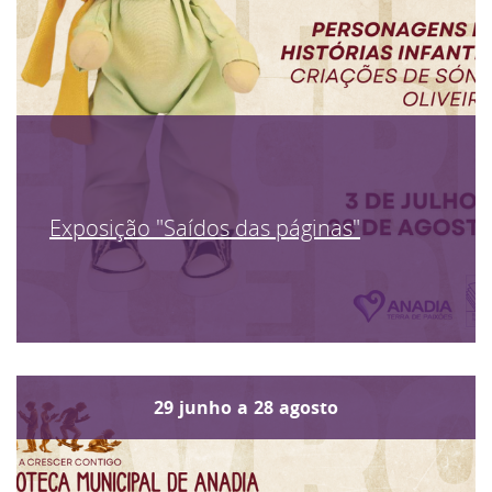
Exposição "Saídos das páginas"
29
junho
a
28
agosto