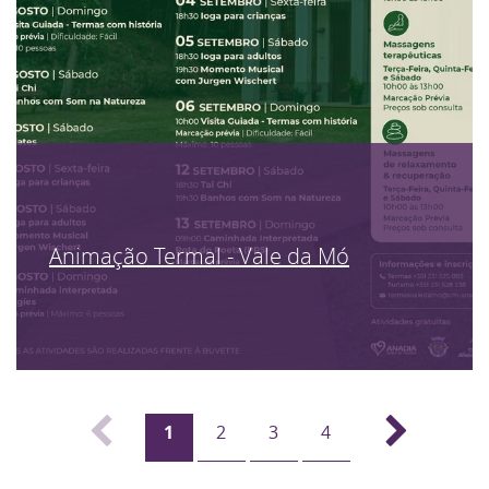
Animação Termal - Vale da Mó
1
2
3
4