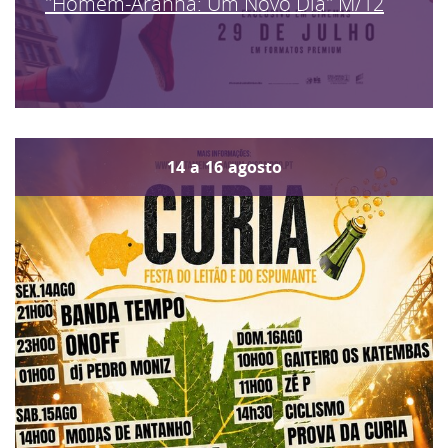
"Homem-Aranha: Um Novo Dia" M/12
14
a
16
agosto