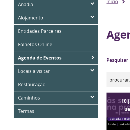
Início
Anadia
Alojamento
Age
Entidades Parceiras
Folhetos Online
Agenda de Eventos
Pesquisar
Locais a visitar
Restauração
Caminhos
10
s
Termas