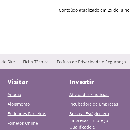
Conteúdo atualizado em
29 de julho
do Site
Ficha Técnica
Política de Privacidade e Segurança
Visitar
Investir
Anadia
Atividades / notícias
Alojamento
Incubadora de Empresas
Entidades Parceiras
Bolsas - Estágios em
Empresas, Emprego
Folhetos Online
Qualificado e