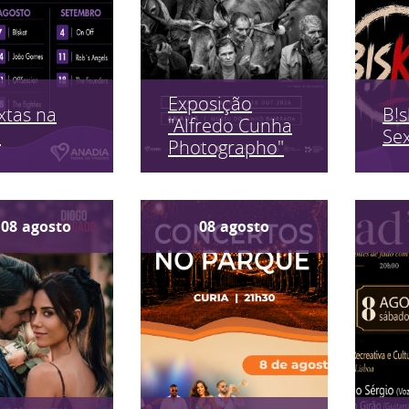
Exposição
xtas na
B!s
"Alfredo Cunha
a
Sex
Photographo"
08
agosto
08
agosto