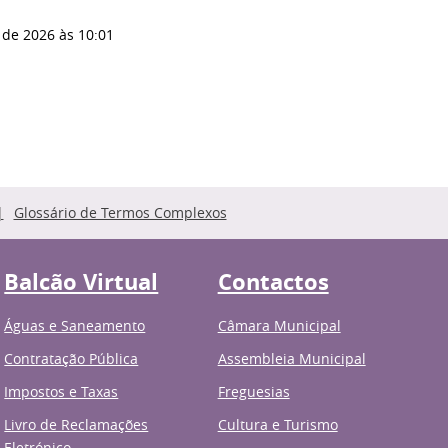
 de 2026
às 10:01
Glossário de Termos Complexos
Balcão Virtual
Contactos
Águas e Saneamento
Câmara Municipal
Contratação Pública
Assembleia Municipal
Impostos e Taxas
Freguesias
Livro de Reclamações
Cultura e Turismo
Eletrónico