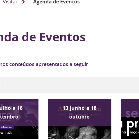
Visitar
Agenda de Eventos
nda de Eventos
 nos conteúdos apresentados a seguir
julho
a
18
13
junho
a
18
etembro
outubro