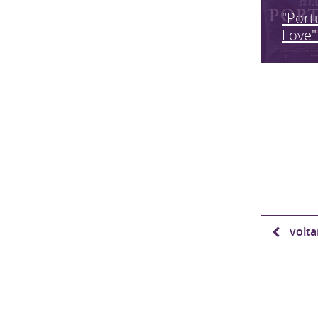
"Port
Love"
volta