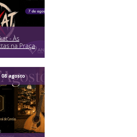
kat - Às
tas na Praça
08
agosto