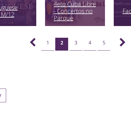
4eto Cuba Libre
uguese
Fa
- Concertos no
 M/12
Parque
1
2
3
4
5
r