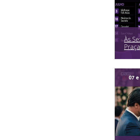
Às Se
Praç
07
e