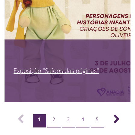
Exposição "Saídos das páginas"
1
2
3
4
5