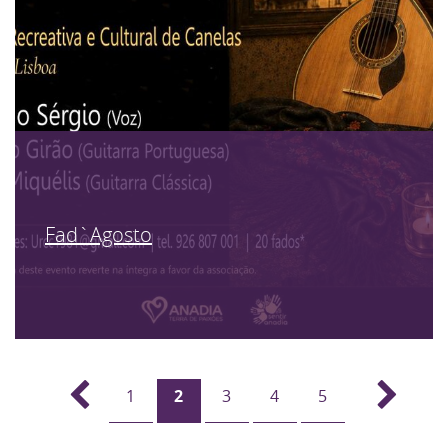
Fad`Agosto
1
2
3
4
5