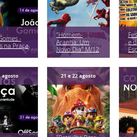
"Homem-
Fes
Gomes -
Aranha: Um
e 
s na Praça
Novo Dia" M/12
Es
1
agosto
21
e
22
agosto