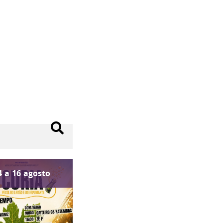
4
a
16
agosto