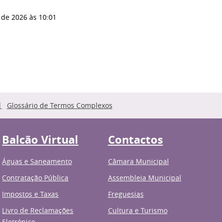
 de 2026
às 10:01
Glossário de Termos Complexos
Balcão Virtual
Contactos
Águas e Saneamento
Câmara Municipal
Contratação Pública
Assembleia Municipal
Impostos e Taxas
Freguesias
Livro de Reclamações
Cultura e Turismo
Eletrónico