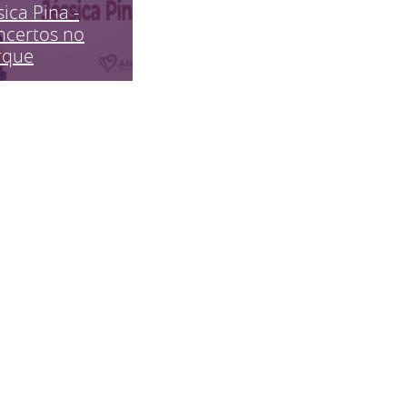
sica Pina -
ncertos no
rque