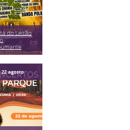
ta do Leitão
do
pumante
22
agosto