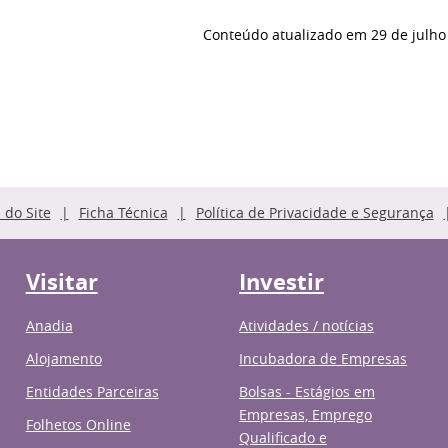
Conteúdo atualizado em
29 de julho
do Site
Ficha Técnica
Política de Privacidade e Segurança
Visitar
Investir
Anadia
Atividades / notícias
Alojamento
Incubadora de Empresas
Entidades Parceiras
Bolsas - Estágios em
Empresas, Emprego
Folhetos Online
Qualificado e