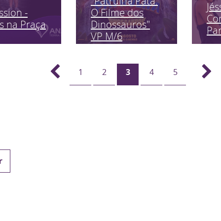
"Patrulha Pata:
Jés
ssion -
O Filme dos
Co
s na Praça
Dinossauros"
Pa
VP M/6
1
2
3
4
5
r