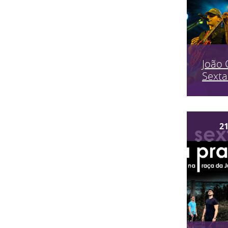
João 
Sexta
2