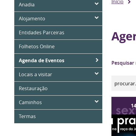
Início
Anadia
Alojamento
Age
Entidades Parceiras
Folhetos Online
Agenda de Eventos
Pesquisar
Locais a visitar
Restauração
Caminhos
1
Termas