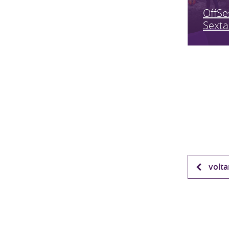
OffSe
Sexta
volta