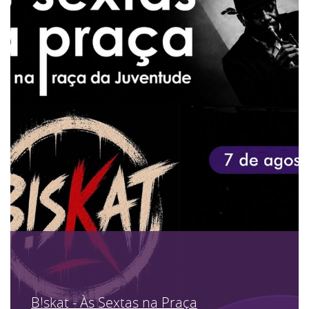
B!skat - Às Sextas na Praça