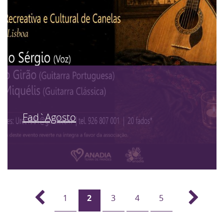
Fad`Agosto
1
2
3
4
5