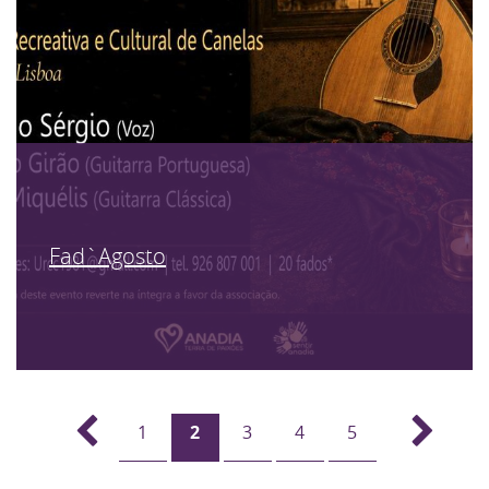
Fad`Agosto
1
2
3
4
5