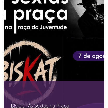
B!skat - Às Sextas na Praça