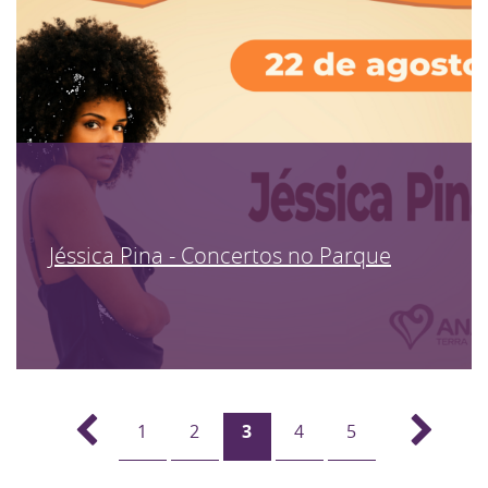
Jéssica Pina - Concertos no Parque
1
2
3
4
5