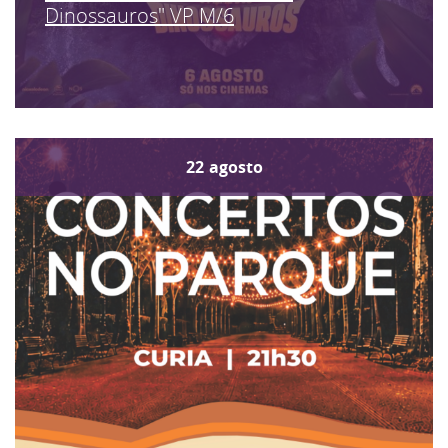
Dinossauros" VP M/6
22
agosto