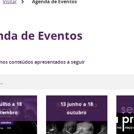
Visitar
Agenda de Eventos
nda de Eventos
 nos conteúdos apresentados a seguir
julho
a
18
13
junho
a
18
etembro
outubro