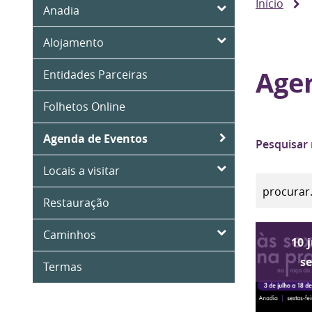
Início
Anadia
Alojamento
Age
Entidades Parceiras
Folhetos Online
Agenda de Eventos
Pesquisar
Locais a visitar
Restauração
Caminhos
10
s
Termas