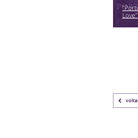
"Port
Love"
volta