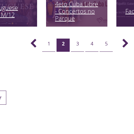
4eto Cuba Libre
uguese
Fa
- Concertos no
 M/12
Parque
1
2
3
4
5
r