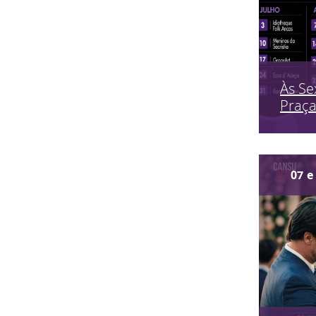
Às Se
Praç
07
e