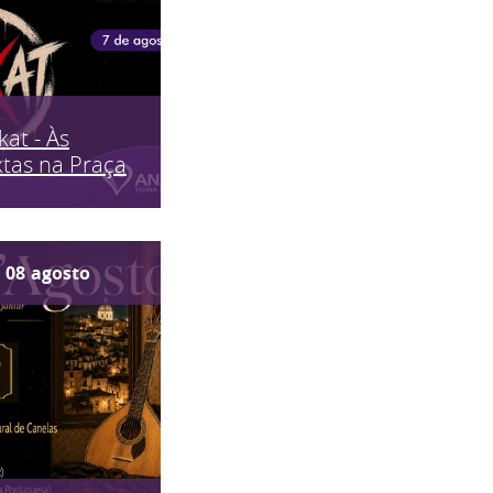
kat - Às
tas na Praça
08
agosto