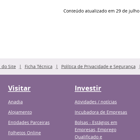
Conteúdo atualizado em
29 de julho
do Site
Ficha Técnica
Política de Privacidade e Segurança
Visitar
Investir
Anadia
Atividades / notícias
Alojamento
Incubadora de Empresas
Entidades Parceiras
Bolsas - Estágios em
Empresas, Emprego
Folhetos Online
Qualificado e