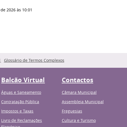
 de 2026
às 10:01
Glossário de Termos Complexos
Balcão Virtual
Contactos
Águas e Saneamento
Câmara Municipal
Contratação Pública
Assembleia Municipal
Impostos e Taxas
Freguesias
Livro de Reclamações
Cultura e Turismo
Eletrónico