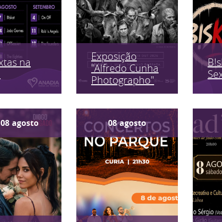
Exposição
xtas na
B!s
"Alfredo Cunha
a
Sex
Photographo"
08
agosto
08
agosto