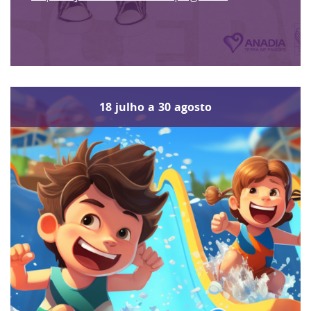
18
julho
a
30
agosto