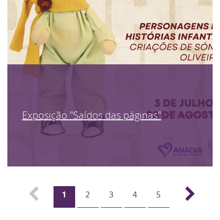
Exposição "Saídos das páginas"
1
2
3
4
5