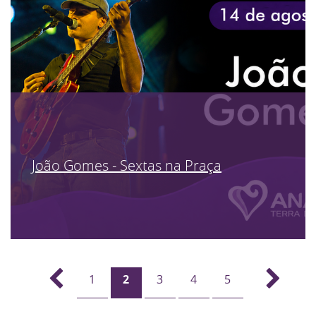
João Gomes - Sextas na Praça
1
2
3
4
5