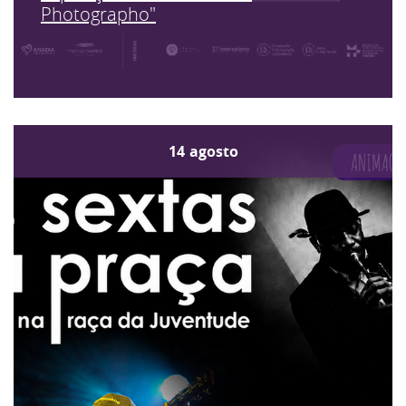
Photographo"
14
agosto