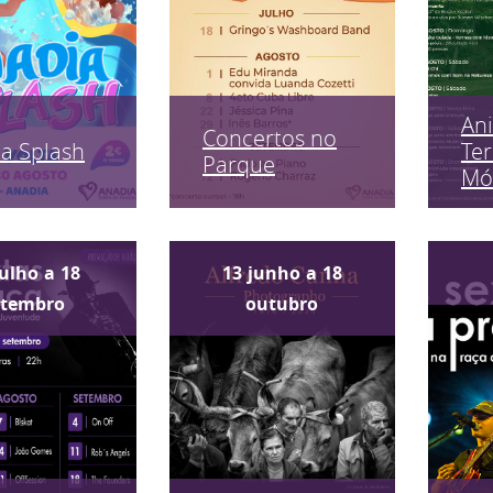
An
Concertos no
a Splash
Ter
Parque
Mó
julho
a
18
13
junho
a
18
etembro
outubro