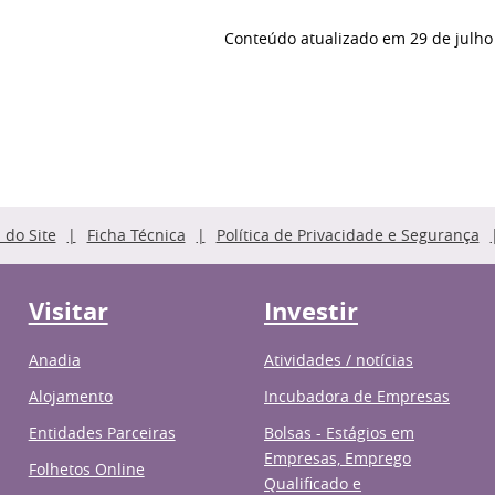
Conteúdo atualizado em
29 de julho
do Site
Ficha Técnica
Política de Privacidade e Segurança
Visitar
Investir
Anadia
Atividades / notícias
Alojamento
Incubadora de Empresas
Entidades Parceiras
Bolsas - Estágios em
Empresas, Emprego
Folhetos Online
Qualificado e