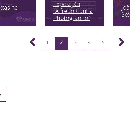
Exposição
xtas na
Jo
"Alfredo Cunha
a
Sex
Photographo"
1
2
3
4
5
r