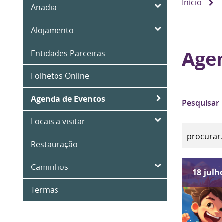
Início
Anadia
Alojamento
Age
Entidades Parceiras
Folhetos Online
Agenda de Eventos
Pesquisar
Locais a visitar
Restauração
Caminhos
18
julh
Termas