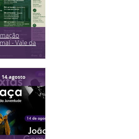
imação
mal - Vale da
14
agosto