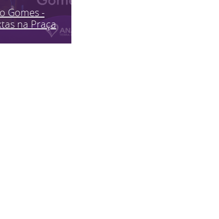
ão Gomes -
tas na Praça