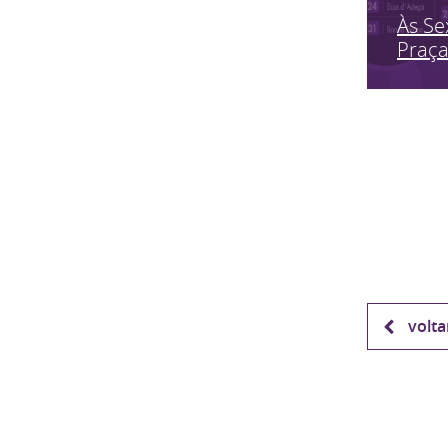
Às Se
Praç
volta