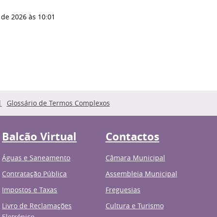
 de 2026
às 10:01
Glossário de Termos Complexos
Balcão Virtual
Contactos
Águas e Saneamento
Câmara Municipal
Contratação Pública
Assembleia Municipal
Impostos e Taxas
Freguesias
Livro de Reclamações
Cultura e Turismo
Eletrónico