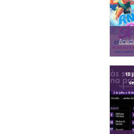
Anadi
10
s