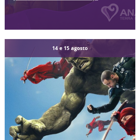
14
e
15
agosto