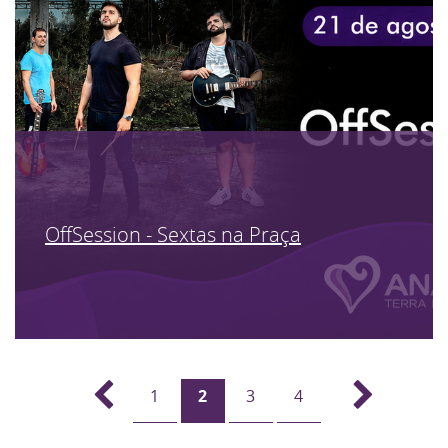
OffSession - Sextas na Praça
1
2
3
4