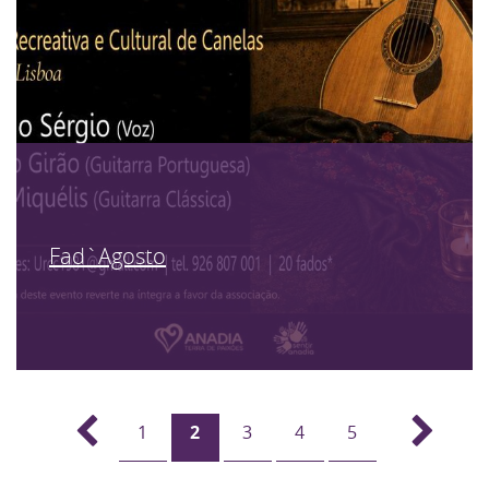
Fad`Agosto
1
2
3
4
5