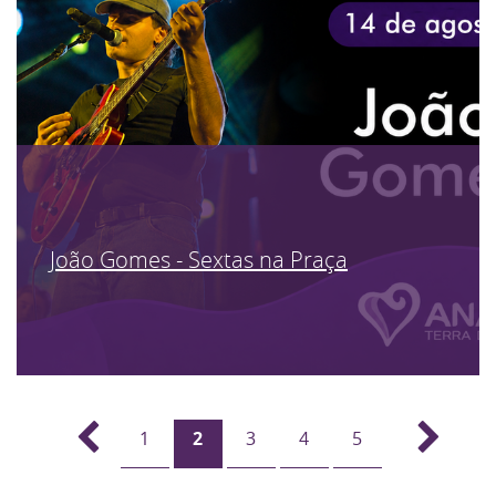
João Gomes - Sextas na Praça
1
2
3
4
5