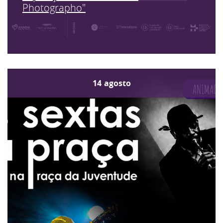
Photographo"
14
agosto