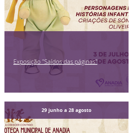
Exposição "Saídos das páginas"
29
junho
a
28
agosto