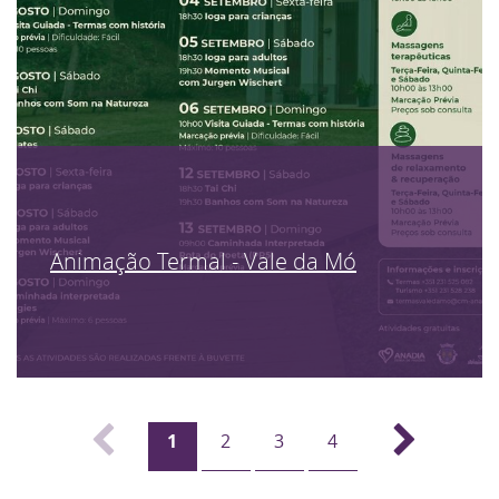
Animação Termal - Vale da Mó
1
2
3
4