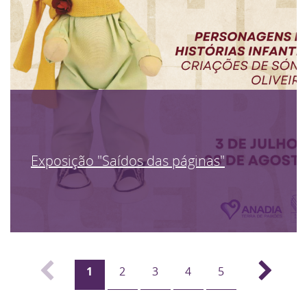
Exposição "Saídos das páginas"
1
2
3
4
5