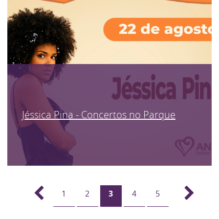
Jéssica Pina - Concertos no Parque
1
2
3
4
5