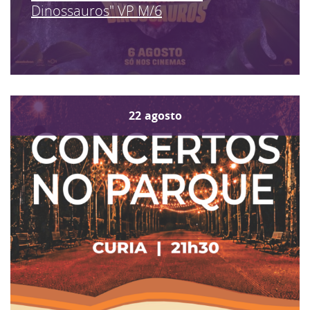
Dinossauros" VP M/6
22
agosto