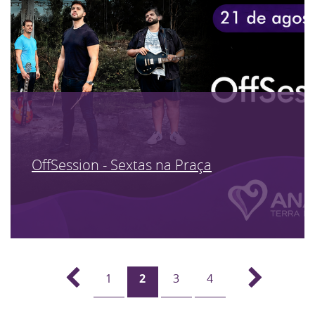
OffSession - Sextas na Praça
1
2
3
4