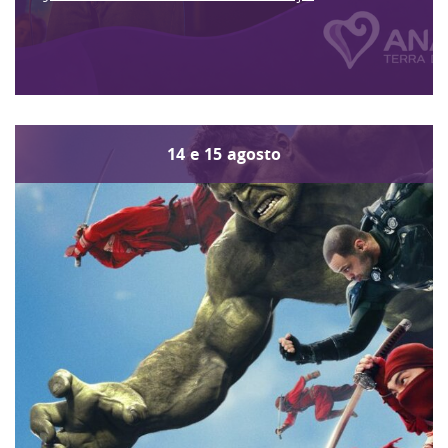
14
e
15
agosto