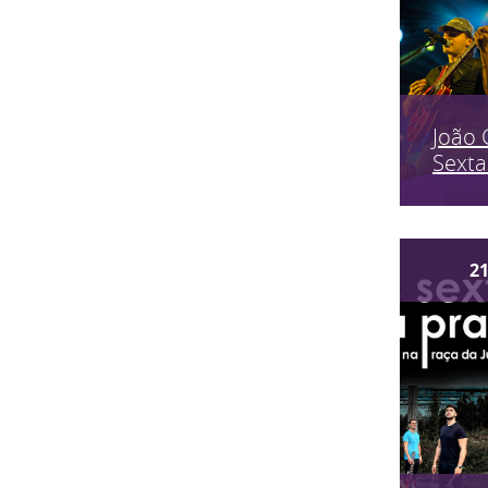
João 
Sexta
2