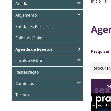
Início
Anadia
Alojamento
Age
Entidades Parceiras
Folhetos Online
Agenda de Eventos
Pesquisar
Locais a visitar
Restauração
Caminhos
1
Termas