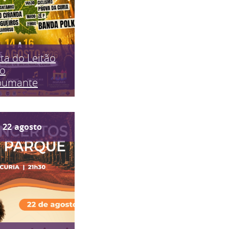
ta do Leitão
do
pumante
22
agosto