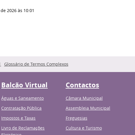
 de 2026
às 10:01
Glossário de Termos Complexos
Balcão Virtual
Contactos
Águas e Saneamento
Câmara Municipal
Contratação Pública
Assembleia Municipal
Impostos e Taxas
Freguesias
Livro de Reclamações
Cultura e Turismo
Eletrónico