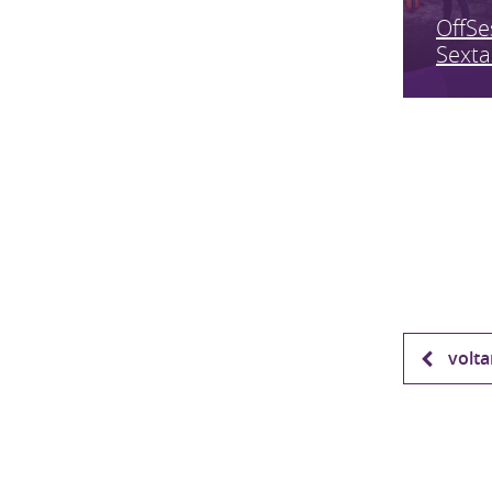
OffSe
Sexta
volta