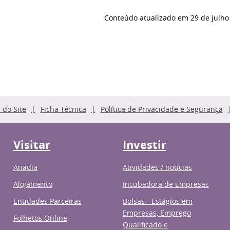
Conteúdo atualizado em
29 de julho
do Site
Ficha Técnica
Política de Privacidade e Segurança
Visitar
Investir
Anadia
Atividades / notícias
Alojamento
Incubadora de Empresas
Entidades Parceiras
Bolsas - Estágios em
Empresas, Emprego
Folhetos Online
Qualificado e