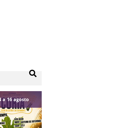
4
a
16
agosto