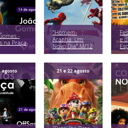
"Homem-
Fes
Gomes -
Aranha: Um
e 
s na Praça
Novo Dia" M/12
Es
1
agosto
21
e
22
agosto