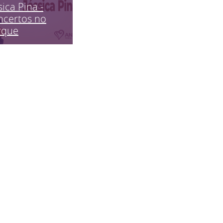
sica Pina -
ncertos no
rque