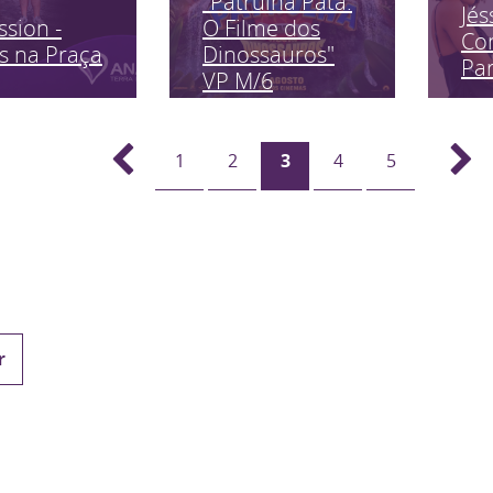
"Patrulha Pata:
Jés
ssion -
O Filme dos
Co
s na Praça
Dinossauros"
Pa
VP M/6
1
2
3
4
5
r