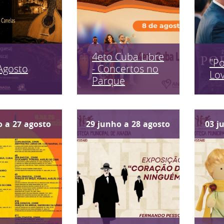
4eto Cuba Libre
"P
Agosto
- Concertos no
Lo
Parque
o
a
27
agosto
29
junho
a
28
agosto
03
j