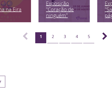
Exposição
Ex
a na Eira
"Coração de
"Sa
ninguém"
pág
1
2
3
4
5
r