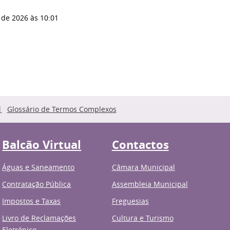
 de 2026
às 10:01
Glossário de Termos Complexos
Balcão Virtual
Contactos
Águas e Saneamento
Câmara Municipal
Contratação Pública
Assembleia Municipal
Impostos e Taxas
Freguesias
Livro de Reclamações
Cultura e Turismo
Eletrónico