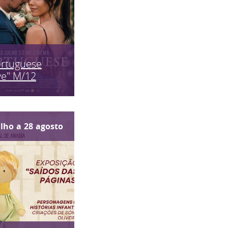
ortuguese
ve" M/12
ulho
a
28
agosto