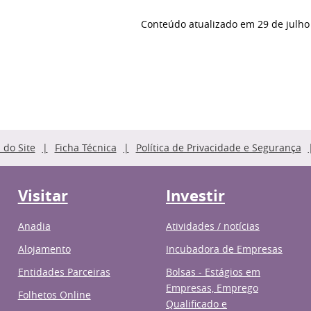
Conteúdo atualizado em
29 de julho
do Site
Ficha Técnica
Política de Privacidade e Segurança
Visitar
Investir
Anadia
Atividades / notícias
Alojamento
Incubadora de Empresas
Entidades Parceiras
Bolsas - Estágios em
Empresas, Emprego
Folhetos Online
Qualificado e