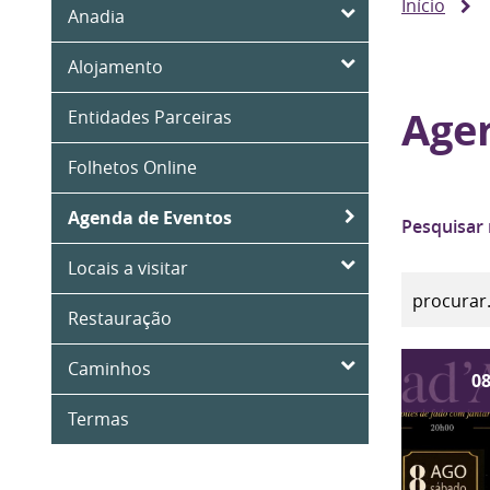
Início
Anadia
Alojamento
Age
Entidades Parceiras
Folhetos Online
Agenda de Eventos
Pesquisar
Locais a visitar
Restauração
Caminhos
0
Termas