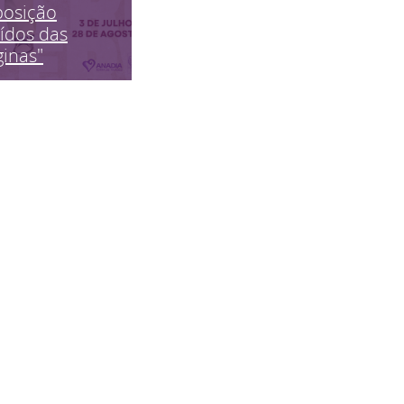
posição
ídos das
inas"