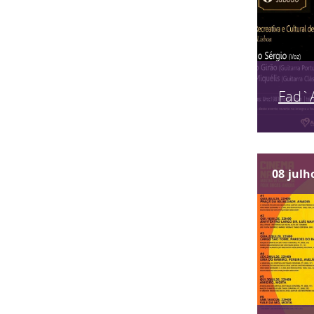
Fad`
08
julh