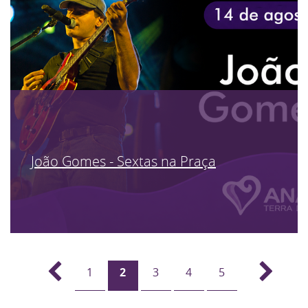
João Gomes - Sextas na Praça
1
2
3
4
5