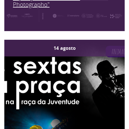
Photographo"
14
agosto