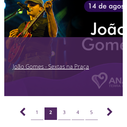
João Gomes - Sextas na Praça
1
2
3
4
5