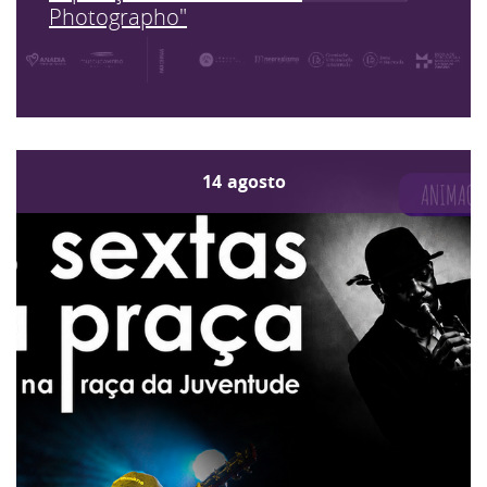
Photographo"
14
agosto