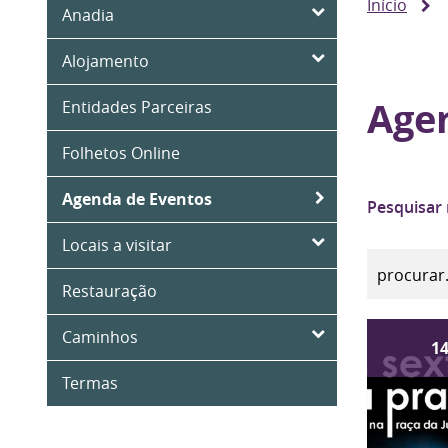
Início
Anadia
Alojamento
Age
Entidades Parceiras
Folhetos Online
Agenda de Eventos
Pesquisar
Locais a visitar
Restauração
Caminhos
1
Termas