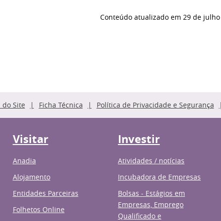
Conteúdo atualizado em
29 de julho
do Site
Ficha Técnica
Política de Privacidade e Segurança
Visitar
Investir
Anadia
Atividades / notícias
Alojamento
Incubadora de Empresas
Entidades Parceiras
Bolsas - Estágios em
Empresas, Emprego
Folhetos Online
Qualificado e