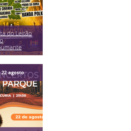
ta do Leitão
do
pumante
22
agosto