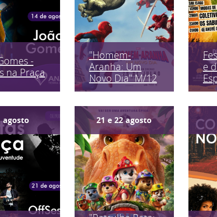
"Homem-
Fes
Gomes -
Aranha: Um
e 
s na Praça
Novo Dia" M/12
Es
1
agosto
21
e
22
agosto