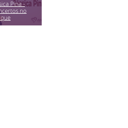
sica Pina -
ncertos no
rque