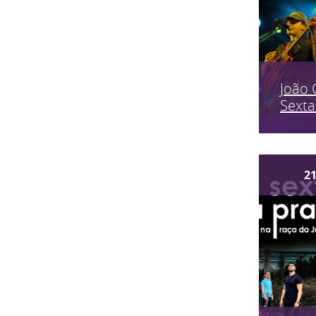
João 
Sexta
2