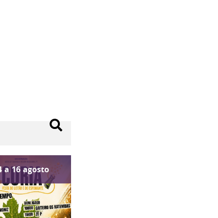
4
a
16
agosto