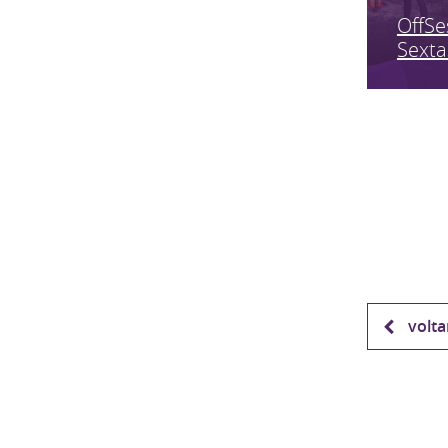
OffSe
Sexta
volta