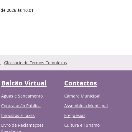
 de 2026
às 10:01
Glossário de Termos Complexos
Balcão Virtual
Contactos
Águas e Saneamento
Câmara Municipal
Contratação Pública
Assembleia Municipal
Impostos e Taxas
Freguesias
Livro de Reclamações
Cultura e Turismo
Eletrónico