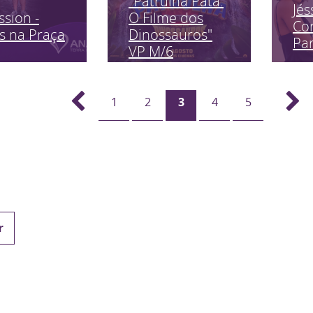
"Patrulha Pata:
Jés
ssion -
O Filme dos
Co
s na Praça
Dinossauros"
Pa
VP M/6
1
2
3
4
5
r