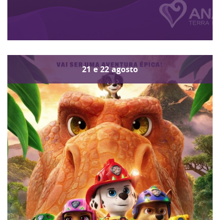
21
e
22
agosto