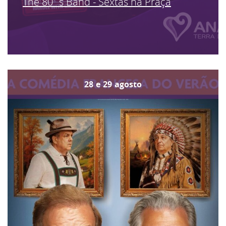
The 80´s Band - Sextas na Praça
28
e
29
agosto