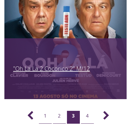
"Oh La La 2 Cocorico 2" M/12
1
2
3
4