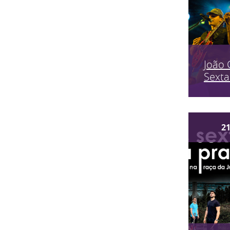
João 
Sexta
2