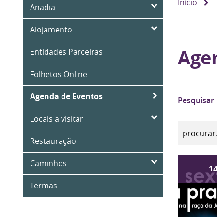
Início
Anadia
Alojamento
Age
Entidades Parceiras
Folhetos Online
Agenda de Eventos
Pesquisar
Locais a visitar
Restauração
Caminhos
1
Termas