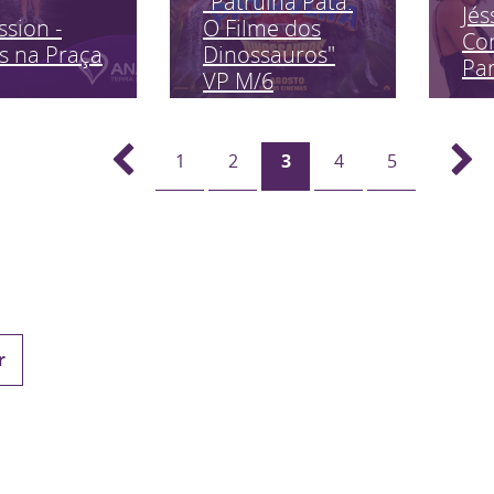
"Patrulha Pata:
Jés
ssion -
O Filme dos
Co
s na Praça
Dinossauros"
Pa
VP M/6
1
2
3
4
5
r