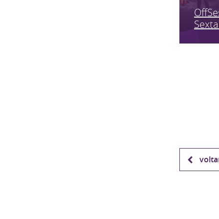
OffSe
Sexta
volta