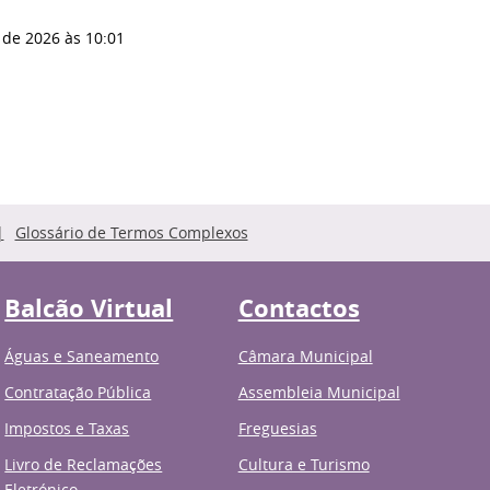
 de 2026
às 10:01
Glossário de Termos Complexos
Balcão Virtual
Contactos
Águas e Saneamento
Câmara Municipal
Contratação Pública
Assembleia Municipal
Impostos e Taxas
Freguesias
Livro de Reclamações
Cultura e Turismo
Eletrónico