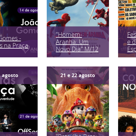
"Homem-
Fes
Gomes -
Aranha: Um
e 
s na Praça
Novo Dia" M/12
Es
1
agosto
21
e
22
agosto