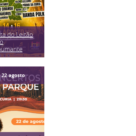
ta do Leitão
do
pumante
22
agosto