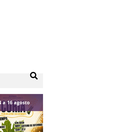
4
a
16
agosto