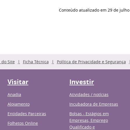
Conteúdo atualizado em
29 de julho
do Site
Ficha Técnica
Política de Privacidade e Segurança
Visitar
Investir
Anadia
Atividades / notícias
Alojamento
Incubadora de Empresas
Entidades Parceiras
Bolsas - Estágios em
Empresas, Emprego
Folhetos Online
Qualificado e