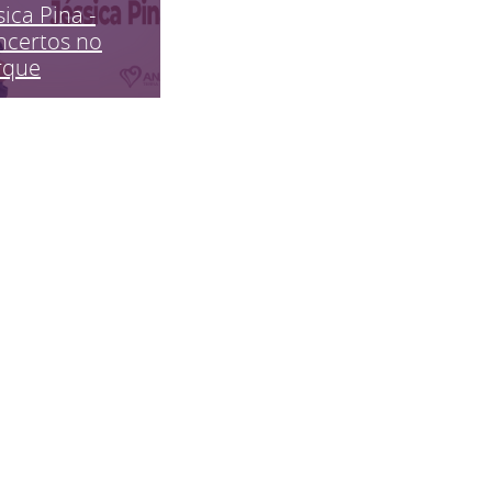
sica Pina -
ncertos no
rque