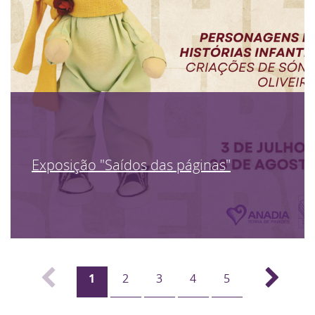
Exposição "Saídos das páginas"
1
2
3
4
5