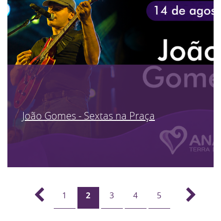
João Gomes - Sextas na Praça
1
2
3
4
5