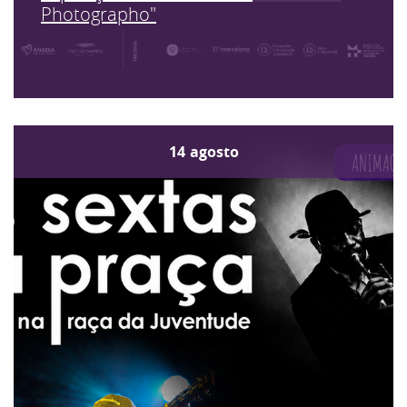
Photographo"
14
agosto