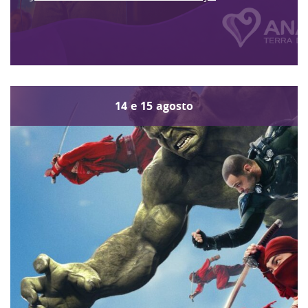
14
e
15
agosto