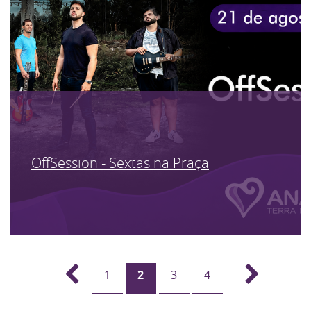
OffSession - Sextas na Praça
1
2
3
4