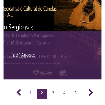
Fad`Agosto
1
2
3
4
5