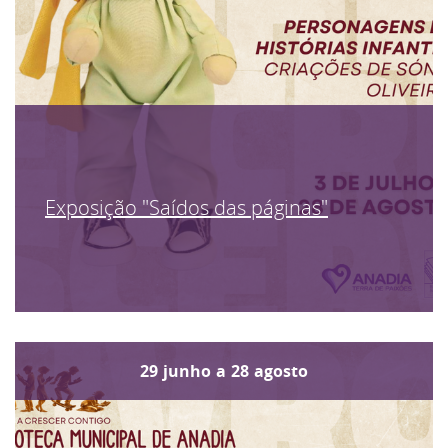
Exposição "Saídos das páginas"
29
junho
a
28
agosto