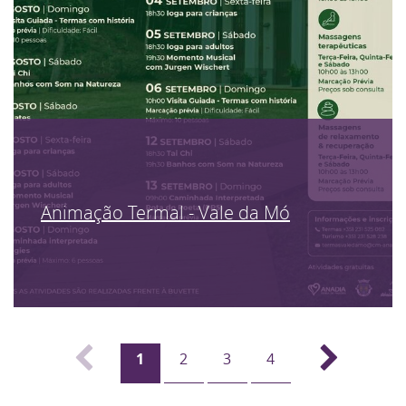
Animação Termal - Vale da Mó
1
2
3
4