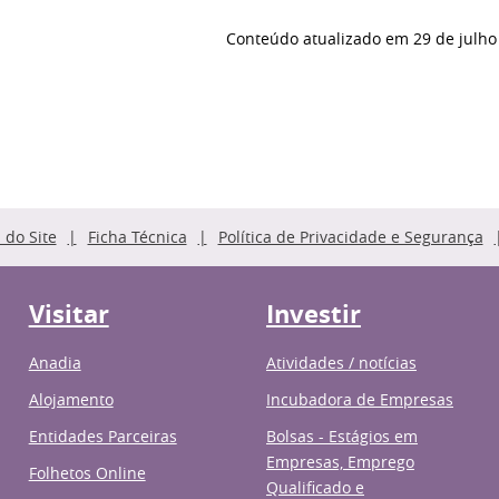
Conteúdo atualizado em
29 de julho
do Site
Ficha Técnica
Política de Privacidade e Segurança
Visitar
Investir
Anadia
Atividades / notícias
Alojamento
Incubadora de Empresas
Entidades Parceiras
Bolsas - Estágios em
Empresas, Emprego
Folhetos Online
Qualificado e