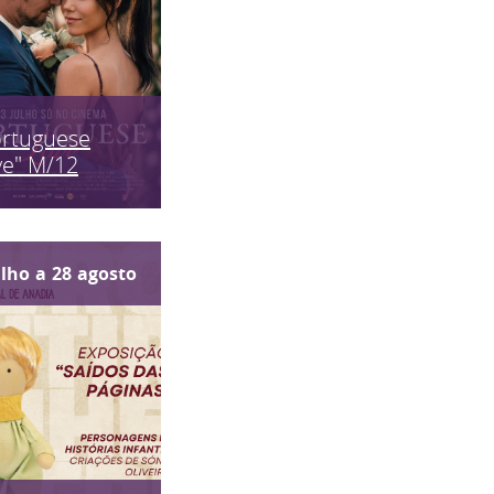
ortuguese
ve" M/12
ulho
a
28
agosto