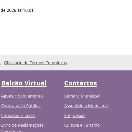
 de 2026
às 10:01
Glossário de Termos Complexos
Balcão Virtual
Contactos
Águas e Saneamento
Câmara Municipal
Contratação Pública
Assembleia Municipal
Impostos e Taxas
Freguesias
Livro de Reclamações
Cultura e Turismo
Eletrónico