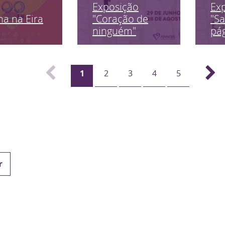
Exposição
Ex
a na Eira
"Coração de
"Sa
ninguém"
pág
1
2
3
4
5
r