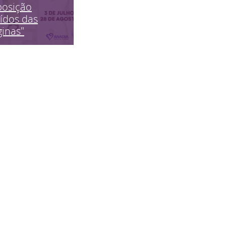
posição
ídos das
inas"