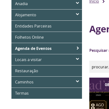
Início
Anadia
Alojamento
Age
Entidades Parceiras
Folhetos Online
Agenda de Eventos
Pesquisar
Locais a visitar
Restauração
Caminhos
0
Termas