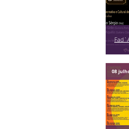
Fad`
08
julh