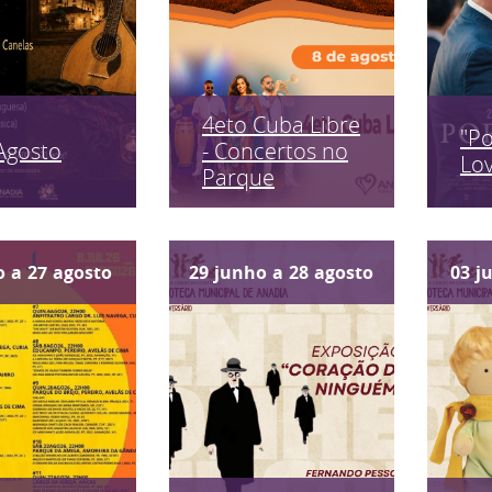
4eto Cuba Libre
"P
Agosto
- Concertos no
Lo
Parque
o
a
27
agosto
29
junho
a
28
agosto
03
j