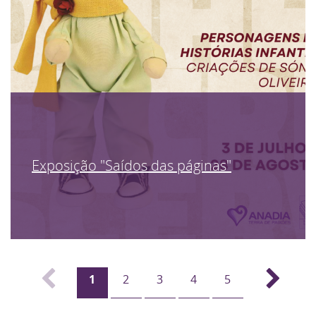
Exposição "Saídos das páginas"
1
2
3
4
5