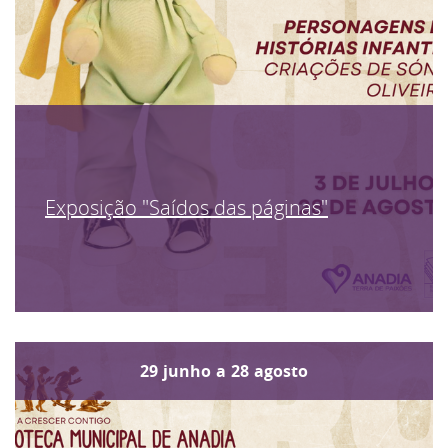
Exposição "Saídos das páginas"
29
junho
a
28
agosto