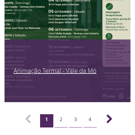
Animação Termal - Vale da Mó
1
2
3
4