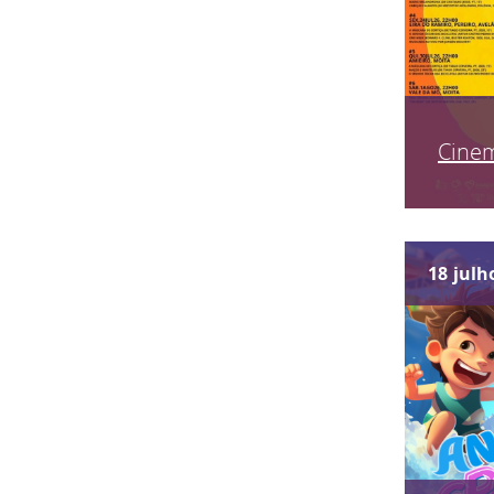
Cinem
18
julh