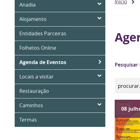
Início
Anadia
Alojamento
Age
Entidades Parceiras
Folhetos Online
Agenda de Eventos
Pesquisar
Locais a visitar
Restauração
Caminhos
08
julh
Termas