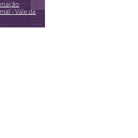
imação
mal - Vale da