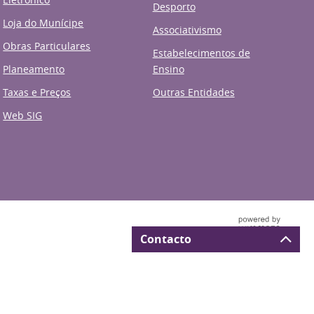
Desporto
Loja do Munícipe
Associativismo
Obras Particulares
Estabelecimentos de
Planeamento
Ensino
Taxas e Preços
Outras Entidades
Web SIG
Contacto
Deverá preencher todos os
al de Municípios
Acessibilidade
*
campos assinalados com
.