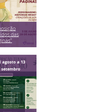
posição
ídos das
inas"
1
agosto
a
13
setembro