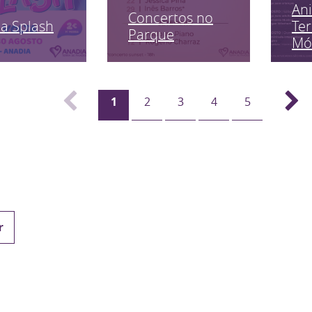
An
Concertos no
a Splash
Ter
Parque
Mó
1
2
3
4
5
r