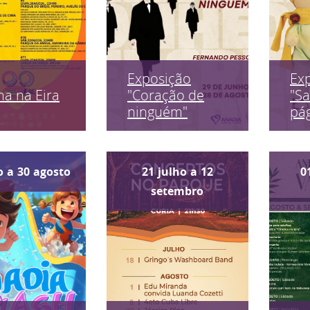
Exposição
Ex
a na Eira
"Coração de
"Sa
ninguém"
pág
o
a
30
agosto
21
julho
a
12
0
setembro