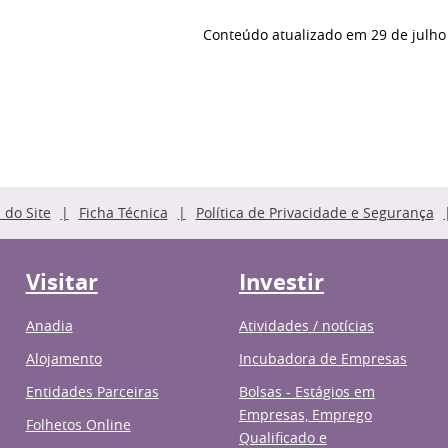
Conteúdo atualizado em
29 de julho
do Site
Ficha Técnica
Política de Privacidade e Segurança
Visitar
Investir
Anadia
Atividades / notícias
Alojamento
Incubadora de Empresas
Entidades Parceiras
Bolsas - Estágios em
Empresas, Emprego
Folhetos Online
Qualificado e