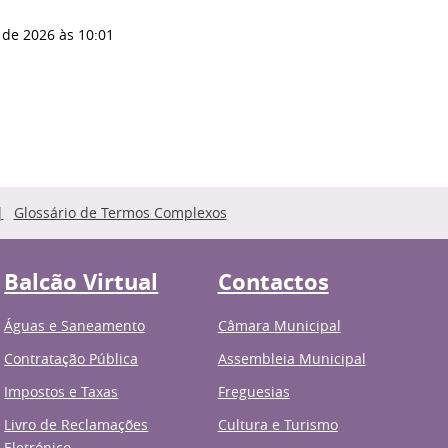
 de 2026
às 10:01
Glossário de Termos Complexos
Balcão Virtual
Contactos
Águas e Saneamento
Câmara Municipal
Contratação Pública
Assembleia Municipal
Impostos e Taxas
Freguesias
Livro de Reclamações
Cultura e Turismo
Eletrónico