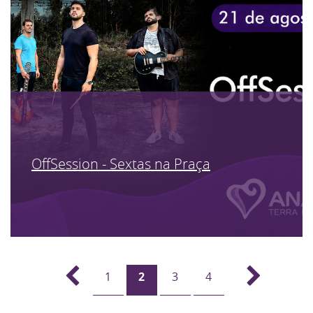
OffSession - Sextas na Praça
1
2
3
4