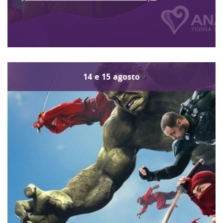
14
e
15
agosto