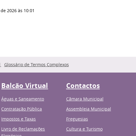
 de 2026
às 10:01
Glossário de Termos Complexos
Balcão Virtual
Contactos
Águas e Saneamento
Câmara Municipal
Contratação Pública
Assembleia Municipal
Impostos e Taxas
Freguesias
Livro de Reclamações
Cultura e Turismo
Eletrónico