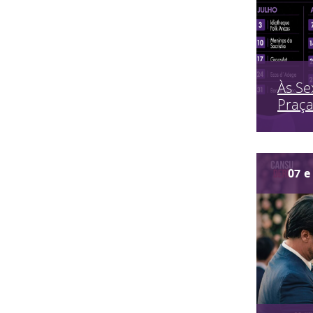
Às Se
Praç
07
e