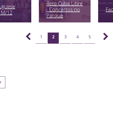
4eto Cuba Libre
uguese
Fa
- Concertos no
 M/12
Parque
1
2
3
4
5
r