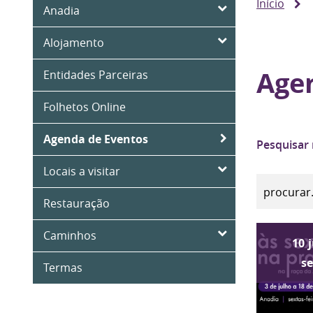
Início
Anadia
Alojamento
Age
Entidades Parceiras
Folhetos Online
Agenda de Eventos
Pesquisar
Locais a visitar
Restauração
Caminhos
10
s
Termas