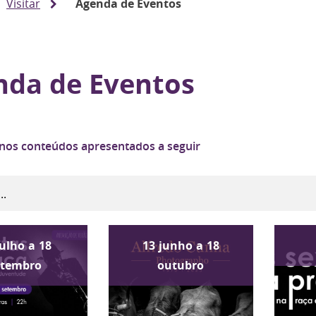
Visitar
Agenda de Eventos
nda de Eventos
 nos conteúdos apresentados a seguir
julho
a
18
13
junho
a
18
etembro
outubro