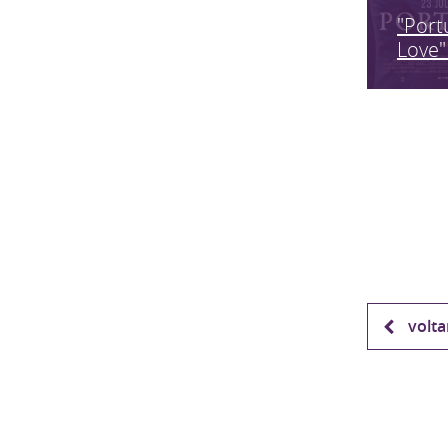
"Port
Love"
volta