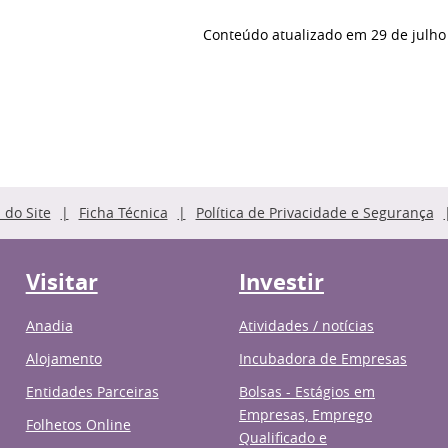
Conteúdo atualizado em
29 de julho
do Site
Ficha Técnica
Política de Privacidade e Segurança
Visitar
Investir
Anadia
Atividades / notícias
Alojamento
Incubadora de Empresas
Entidades Parceiras
Bolsas - Estágios em
Empresas, Emprego
Folhetos Online
Qualificado e