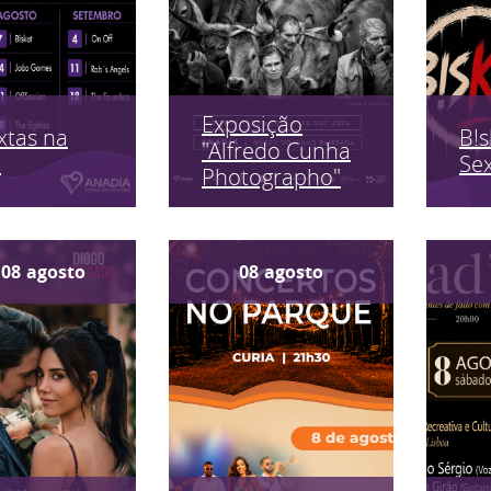
Exposição
xtas na
B!s
"Alfredo Cunha
a
Sex
Photographo"
08
agosto
08
agosto