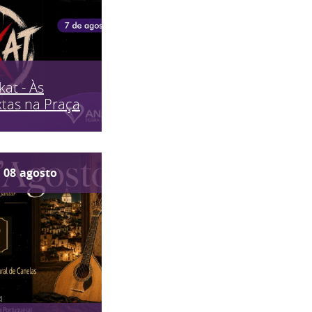
kat - Às
tas na Praça
08
agosto