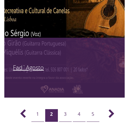
Fad`Agosto
1
2
3
4
5