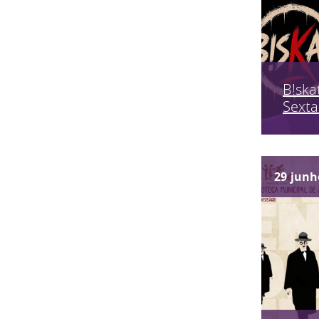
B!skat
Sexta
29
junh