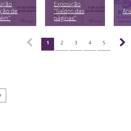
sição
Exposição
An
ção de
"Saídos das
uém"
páginas"
1
2
3
4
5
r