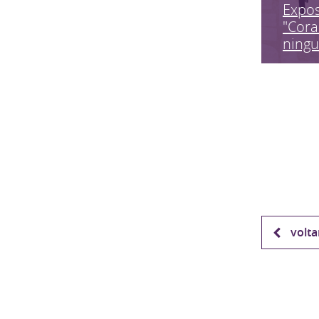
Expo
"Cora
ning
volta