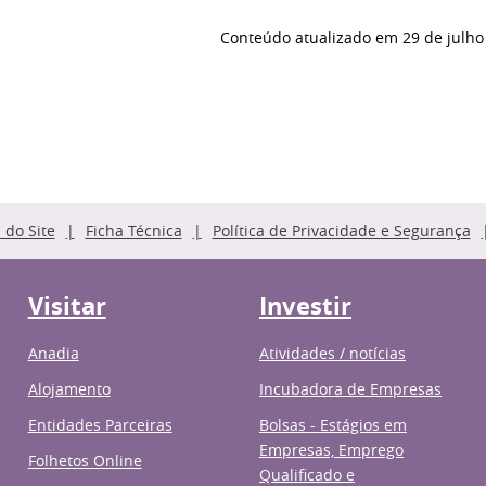
Conteúdo atualizado em
29 de julho
do Site
Ficha Técnica
Política de Privacidade e Segurança
Visitar
Investir
Anadia
Atividades / notícias
Alojamento
Incubadora de Empresas
Entidades Parceiras
Bolsas - Estágios em
Empresas, Emprego
Folhetos Online
Qualificado e