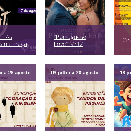
 - Às
"Portuguese
Ci
s na Praça
Love" M/12
o
a
28
agosto
03
julho
a
28
agosto
18
j