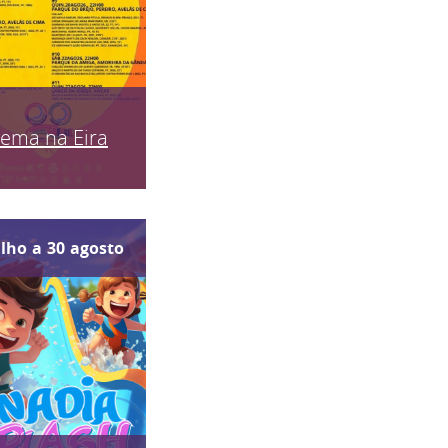
nema na Eira
ulho
a
30
agosto