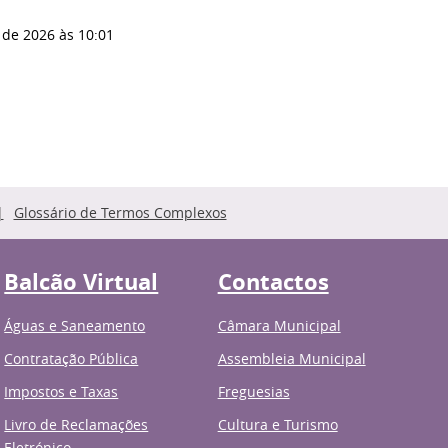
 de 2026
às 10:01
Glossário de Termos Complexos
Balcão Virtual
Contactos
Águas e Saneamento
Câmara Municipal
Contratação Pública
Assembleia Municipal
Impostos e Taxas
Freguesias
Livro de Reclamações
Cultura e Turismo
Eletrónico