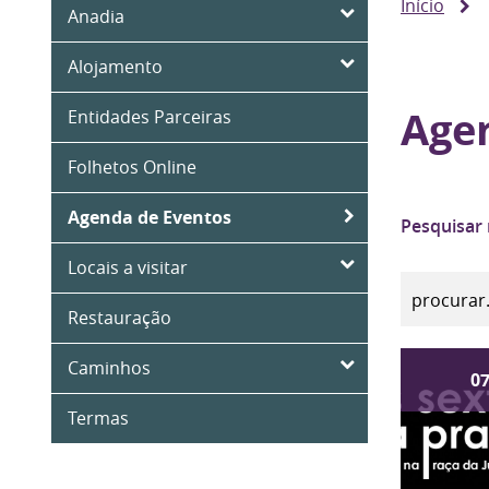
Início
Anadia
Alojamento
Age
Entidades Parceiras
Folhetos Online
Agenda de Eventos
Pesquisar
Locais a visitar
Restauração
Caminhos
0
Termas