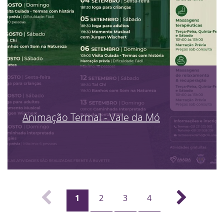
Animação Termal - Vale da Mó
1
2
3
4