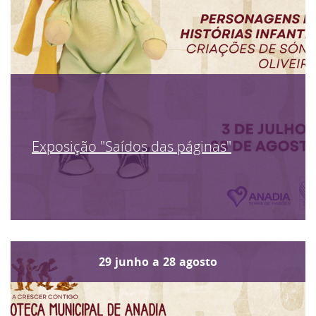
Exposição "Saídos das páginas"
29
junho
a
28
agosto