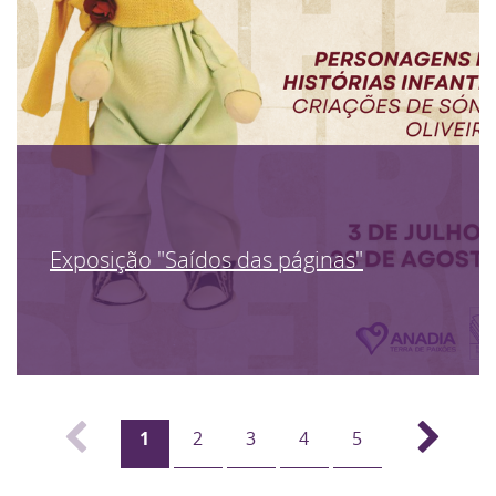
Exposição "Saídos das páginas"
1
2
3
4
5