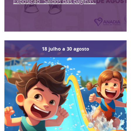
Exposição "Saídos das páginas"
18
julho
a
30
agosto