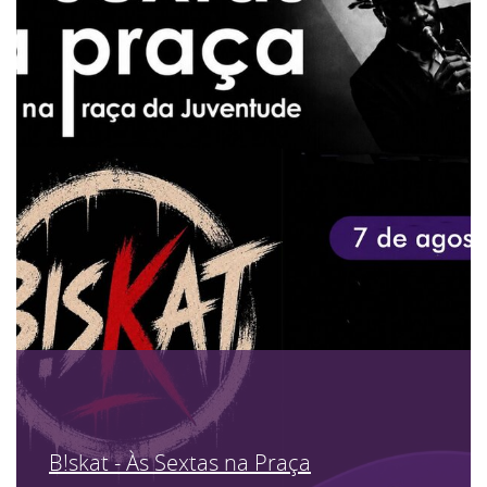
B!skat - Às Sextas na Praça