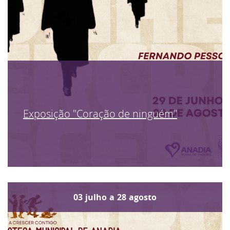
Exposição "Coração de ninguém"
03
julho
a
28
agosto