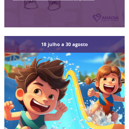
18
julho
a
30
agosto