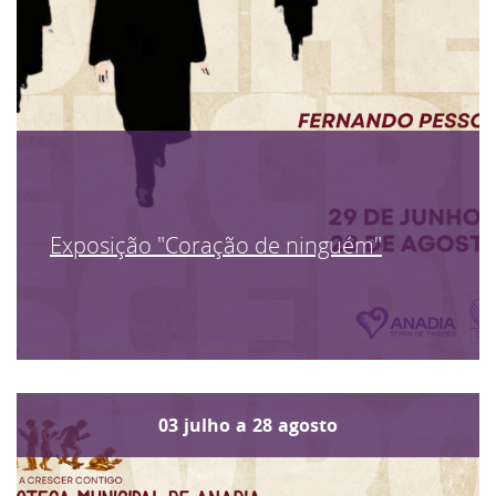
Exposição "Coração de ninguém"
03
julho
a
28
agosto