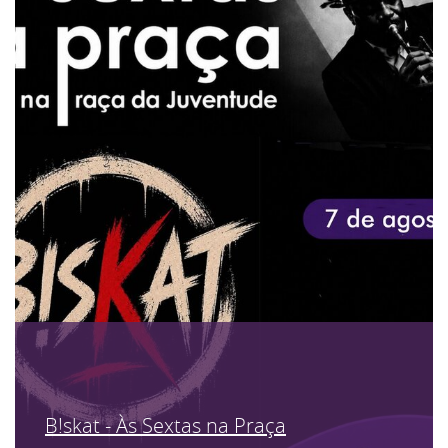
B!skat - Às Sextas na Praça