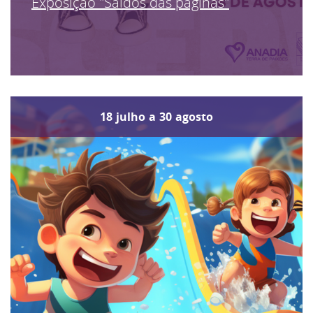
Exposição "Saídos das páginas"
18
julho
a
30
agosto