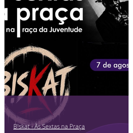
B!skat - Às Sextas na Praça