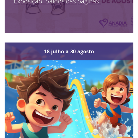
Exposição "Saídos das páginas"
18
julho
a
30
agosto