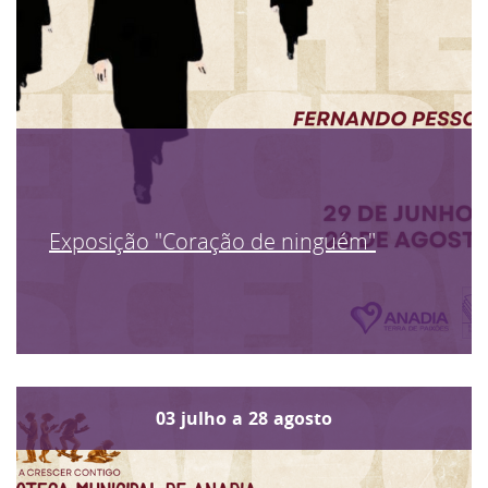
Exposição "Coração de ninguém"
03
julho
a
28
agosto