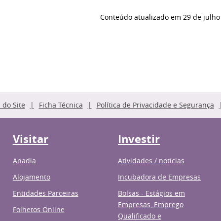
Conteúdo atualizado em
29 de julho
do Site
Ficha Técnica
Política de Privacidade e Segurança
Visitar
Investir
Anadia
Atividades / notícias
Alojamento
Incubadora de Empresas
Entidades Parceiras
Bolsas - Estágios em
Empresas, Emprego
Folhetos Online
Qualificado e