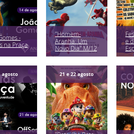
"Homem-
Fes
Gomes -
Aranha: Um
e 
s na Praça
Novo Dia" M/12
Es
1
agosto
21
e
22
agosto