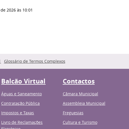
 de 2026
às 10:01
Glossário de Termos Complexos
Balcão Virtual
Contactos
Águas e Saneamento
Câmara Municipal
Contratação Pública
Assembleia Municipal
Impostos e Taxas
Freguesias
Livro de Reclamações
Cultura e Turismo
Eletrónico