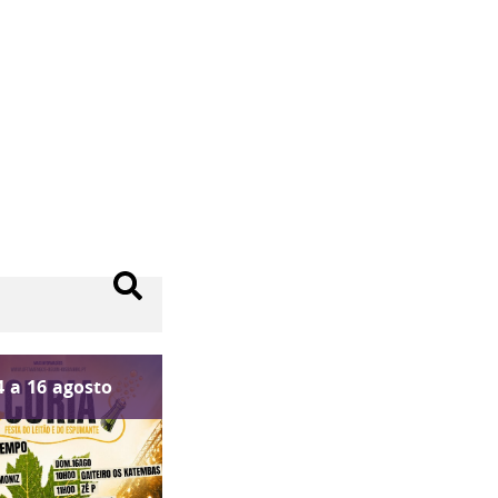
4
a
16
agosto