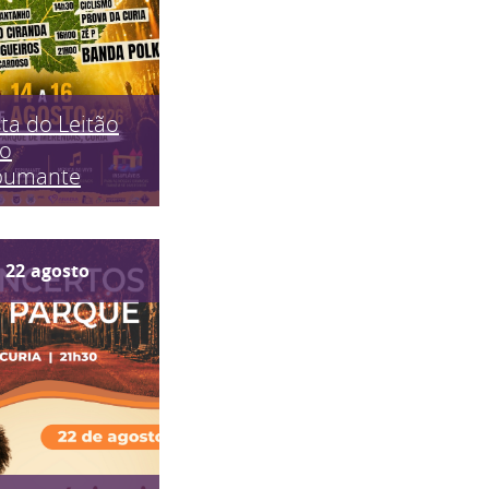
ta do Leitão
do
pumante
22
agosto