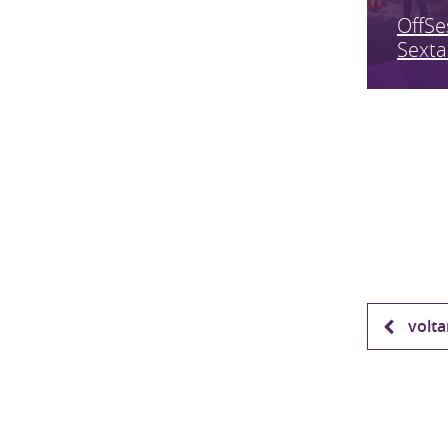
OffSe
Sexta
volta