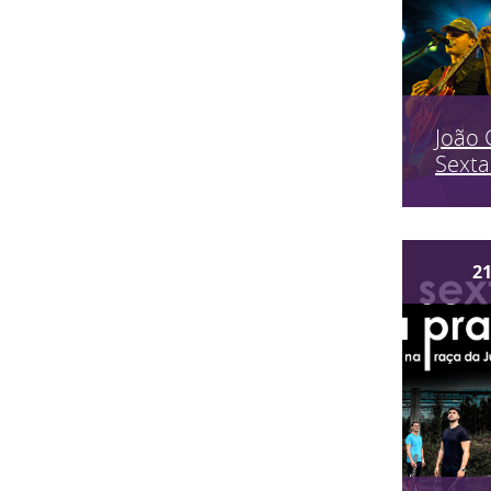
João 
Sexta
2