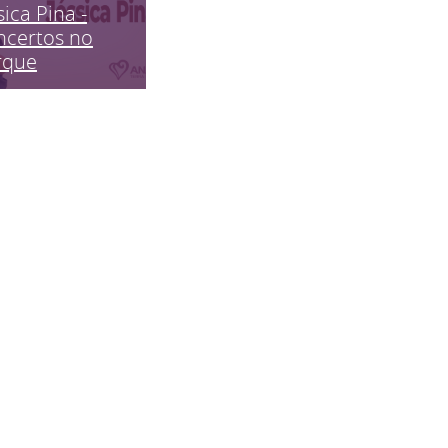
sica Pina -
ncertos no
rque