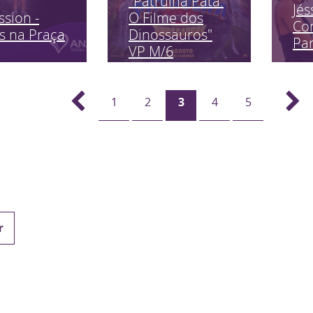
"Patrulha Pata:
Jés
ssion -
O Filme dos
Co
s na Praça
Dinossauros"
Pa
VP M/6
1
2
3
4
5
r