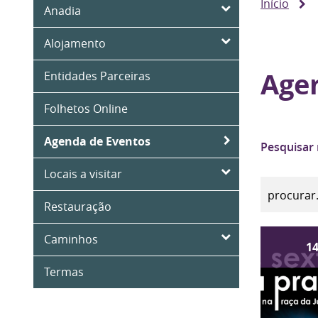
Início
Anadia
Alojamento
Age
Entidades Parceiras
Folhetos Online
Agenda de Eventos
Pesquisar
Locais a visitar
Restauração
Caminhos
1
Termas