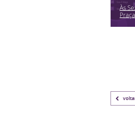
Às Se
Praç
volta