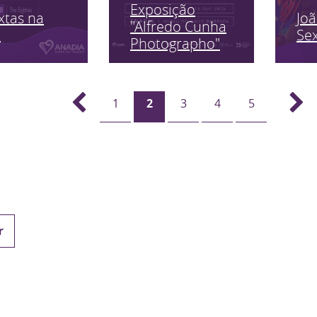
Exposição
xtas na
Jo
"Alfredo Cunha
a
Sex
Photographo"
1
2
3
4
5
r