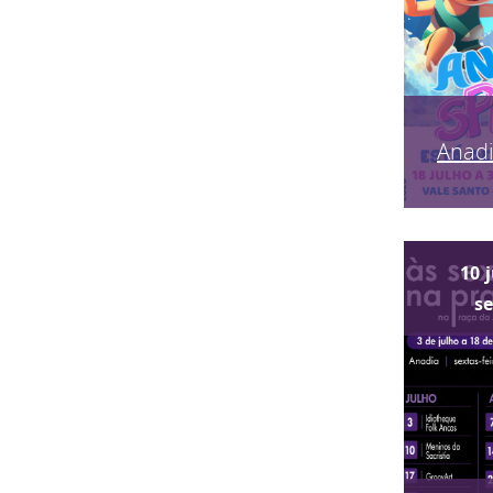
Anadi
10
s