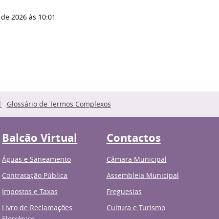
 de 2026
às 10:01
Glossário de Termos Complexos
Balcão Virtual
Contactos
Águas e Saneamento
Câmara Municipal
Contratação Pública
Assembleia Municipal
Impostos e Taxas
Freguesias
Livro de Reclamações
Cultura e Turismo
Eletrónico