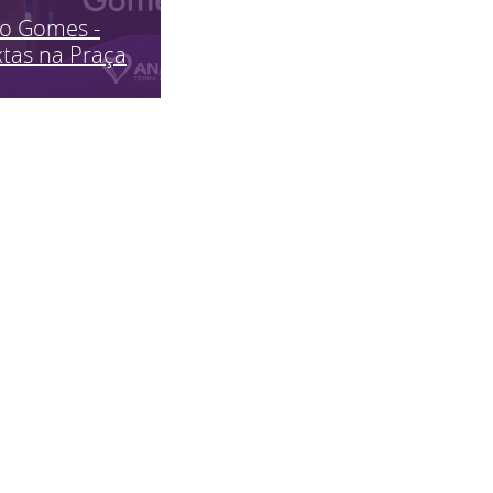
ão Gomes -
tas na Praça