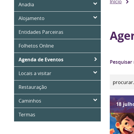
Início
Anadia
Alojamento
Age
Entidades Parceiras
Folhetos Online
Agenda de Eventos
Pesquisar
Locais a visitar
Restauração
Caminhos
18
julh
Termas