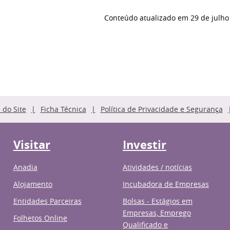
Conteúdo atualizado em
29 de julho
do Site
Ficha Técnica
Política de Privacidade e Segurança
Visitar
Investir
Anadia
Atividades / notícias
Alojamento
Incubadora de Empresas
Entidades Parceiras
Bolsas - Estágios em
Empresas, Emprego
Folhetos Online
Qualificado e