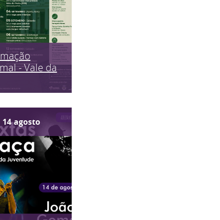
imação
mal - Vale da
14
agosto