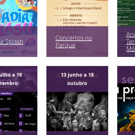
An
Concertos no
a Splash
Ter
Parque
Mó
julho
a
18
13
junho
a
18
etembro
outubro