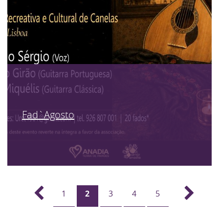
Fad`Agosto
1
2
3
4
5